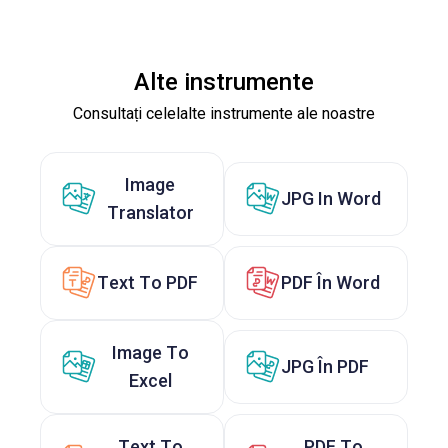
Alte instrumente
Consultați celelalte instrumente ale noastre
Image
JPG In Word
Translator
Text To PDF
PDF În Word
Image To
JPG În PDF
Excel
Text To
PDF To