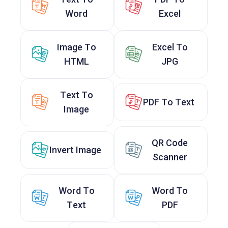
Word
Excel
Image To
Excel To
HTML
JPG
Text To
PDF To Text
Image
QR Code
Invert Image
Scanner
Word To
Word To
Text
PDF