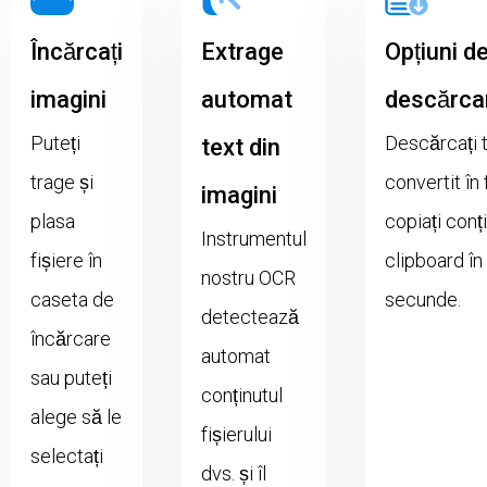
Încărcați
Extrage
Opțiuni d
imagini
automat
descărca
Puteți
Descărcați t
text din
trage și
convertit în 
imagini
plasa
copiați conți
Instrumentul
fișiere în
clipboard în
nostru OCR
caseta de
secunde.
detectează
încărcare
automat
sau puteți
conținutul
alege să le
fișierului
selectați
dvs. și îl