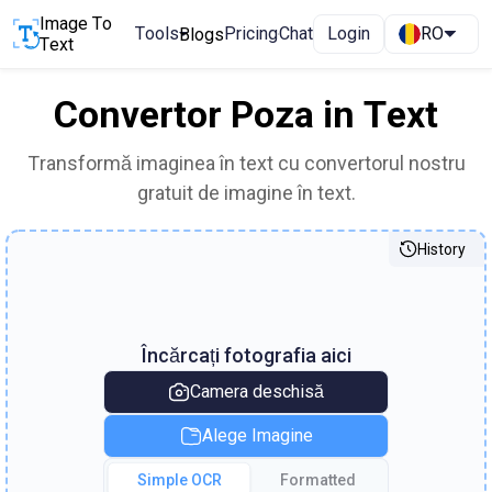
Image To
Tools
Pricing
Chat
Login
RO
Blogs
Text
Convertor Poza in Text
Transformă imaginea în text cu convertorul nostru
gratuit de imagine în text.
History
Încărcați fotografia aici
Camera deschisă
Alege Imagine
Simple OCR
Formatted