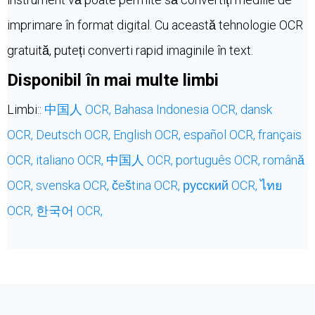
imprimare în format digital. Cu această tehnologie OCR
gratuită, puteți converti rapid imaginile în text.
Disponibil în mai multe limbi
Limbi::
中国人 OCR,
Bahasa Indonesia OCR,
dansk
OCR,
Deutsch OCR,
English OCR,
español OCR,
français
OCR,
italiano OCR,
中国人 OCR,
português OCR,
română
OCR,
svenska OCR,
čeština OCR,
русский OCR,
ไทย
OCR,
한국어 OCR,