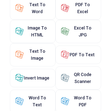
Text To
PDF To
Word
Excel
Image To
Excel To
HTML
JPG
Text To
PDF To Text
Image
QR Code
Invert Image
Scanner
Word To
Word To
Text
PDF