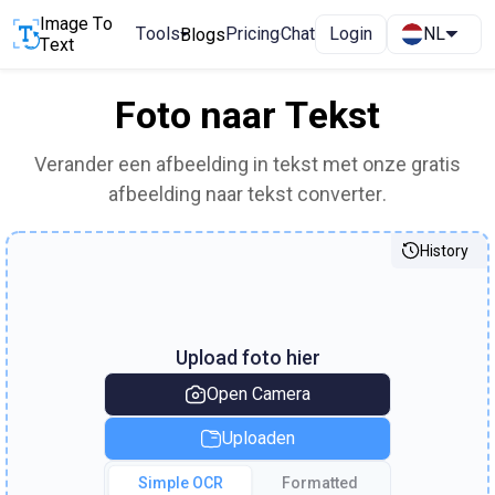
Image To
Tools
Pricing
Chat
Login
NL
Blogs
Text
Foto naar Tekst
Verander een afbeelding in tekst met onze gratis
afbeelding naar tekst converter.
History
Upload foto hier
Open Camera
Uploaden
Simple OCR
Formatted