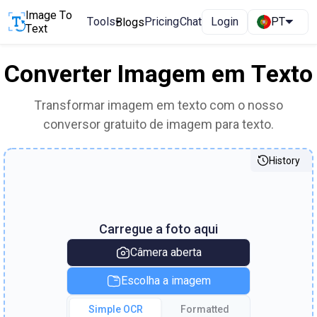
Image To
Tools
Pricing
Chat
Login
PT
Blogs
Text
Converter Imagem em Texto
Transformar imagem em texto com o nosso
conversor gratuito de imagem para texto.
History
Carregue a foto aqui
Câmera aberta
Escolha a imagem
Simple OCR
Formatted