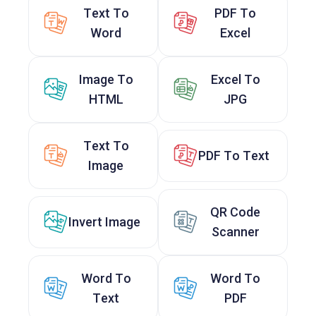
Text To
PDF To
Word
Excel
Image To
Excel To
HTML
JPG
Text To
PDF To Text
Image
QR Code
Invert Image
Scanner
Word To
Word To
Text
PDF