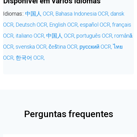
Disponível em vários idiomas
Idiomas::
中国人 OCR,
Bahasa Indonesia OCR,
dansk
OCR,
Deutsch OCR,
English OCR,
español OCR,
français
OCR,
italiano OCR,
中国人 OCR,
português OCR,
română
OCR,
svenska OCR,
čeština OCR,
русский OCR,
ไทย
OCR,
한국어 OCR,
Perguntas frequentes