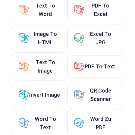
Text To
PDF To
Word
Excel
Image To
Excel To
HTML
JPG
Text To
PDF To Text
Image
QR Code
Invert Image
Scanner
Word To
Word Zu
Text
PDF