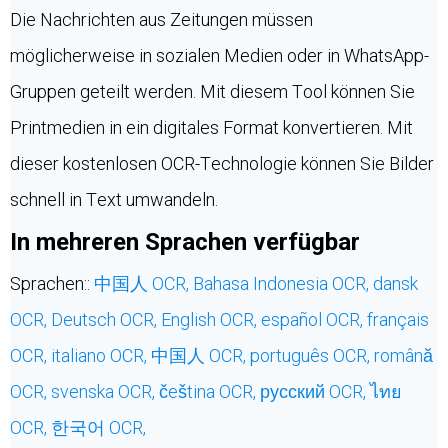
Die Nachrichten aus Zeitungen müssen
möglicherweise in sozialen Medien oder in WhatsApp-
Gruppen geteilt werden. Mit diesem Tool können Sie
Printmedien in ein digitales Format konvertieren. Mit
dieser kostenlosen OCR-Technologie können Sie Bilder
schnell in Text umwandeln.
In mehreren Sprachen verfügbar
Sprachen::
中国人 OCR,
Bahasa Indonesia OCR,
dansk
OCR,
Deutsch OCR,
English OCR,
español OCR,
français
OCR,
italiano OCR,
中国人 OCR,
português OCR,
română
OCR,
svenska OCR,
čeština OCR,
русский OCR,
ไทย
OCR,
한국어 OCR,