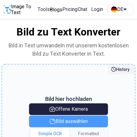
Image To
Tools
Pricing
Chat
Login
DE
Blogs
Text
Bild zu Text Konverter
Bild in Text umwandeln mit unserem kostenlosen
Bild zu Text Konverter in Text.
History
Bild hier hochladen
Offene Kamera
Bild auswählen
Simple OCR
Formatted