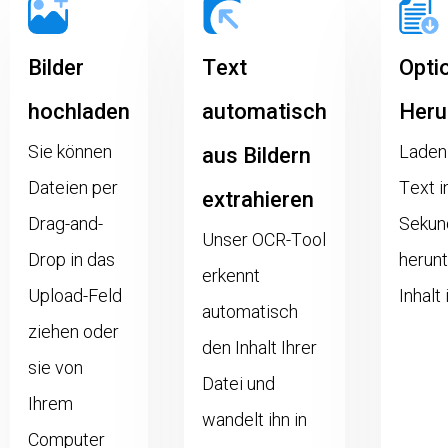
Bilder
Text
Opti
hochladen
automatisch
Heru
Sie können
Laden 
aus Bildern
Dateien per
Text i
extrahieren
Drag-and-
Sekund
Unser OCR-Tool
Drop in das
herunt
erkennt
Upload-Feld
Inhalt
automatisch
ziehen oder
den Inhalt Ihrer
sie von
Datei und
Ihrem
wandelt ihn in
Computer