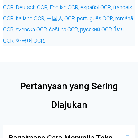
OCR,
Deutsch OCR,
English OCR,
español OCR,
français
OCR,
italiano OCR,
中国人 OCR,
português OCR,
română
OCR,
svenska OCR,
čeština OCR,
русский OCR,
ไทย
OCR,
한국어 OCR,
Pertanyaan yang Sering
Diajukan