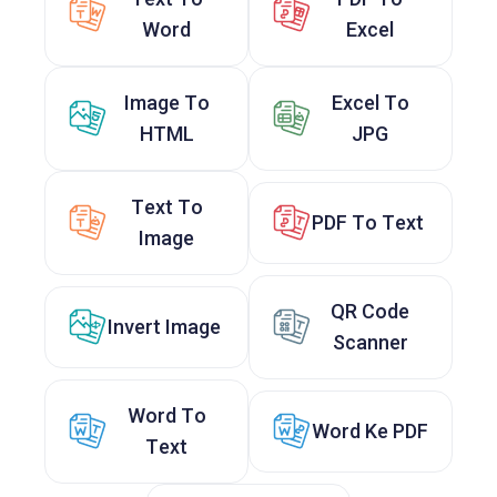
Word
Excel
Image To
Excel To
HTML
JPG
Text To
PDF To Text
Image
QR Code
Invert Image
Scanner
Word To
Word Ke PDF
Text