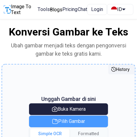
Image To
Tools
Pricing
Chat
Login
ID
Blogs
Text
Konversi Gambar ke Teks
Ubah gambar menjadi teks dengan pengonversi
gambar ke teks gratis kami.
History
Unggah Gambar di sini
Buka Kamera
Pilih Gambar
Simple OCR
Formatted