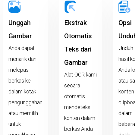
Unggah
Ekstrak
Opsi
Gambar
Otomatis
Unduh
Anda dapat
Unduh 
Teks dari
menarik dan
hasil k
Gambar
melepas
Anda k
Alat OCR kami
berkas ke
atau sa
secara
dalam kotak
konten
otomatis
pengunggahan
clipbo
mendeteksi
atau memilih
dalam
konten dalam
untuk
beber
berkas Anda
memilihnya
detik.