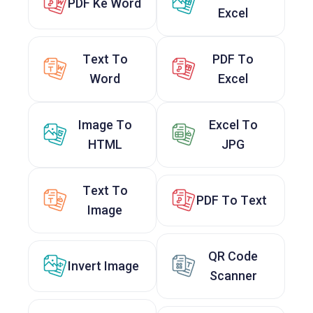
PDF Ke Word
Excel
Text To
PDF To
Word
Excel
Image To
Excel To
HTML
JPG
Text To
PDF To Text
Image
QR Code
Invert Image
Scanner