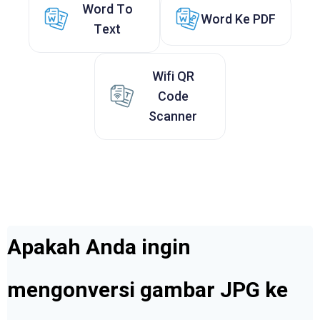
Word To
Word Ke PDF
Text
Wifi QR
Code
Scanner
Apakah Anda ingin
mengonversi gambar JPG ke