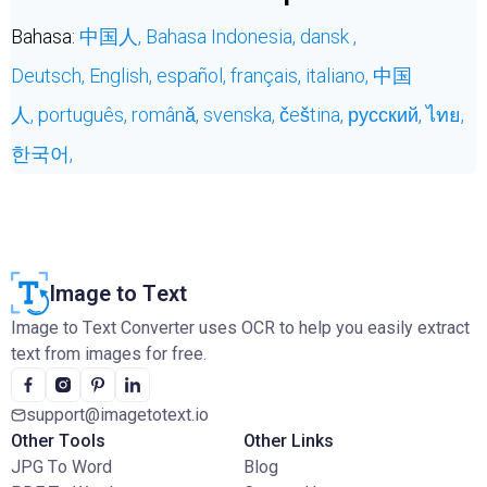
Bahasa:
中国人,
Bahasa Indonesia,
dansk ,
Deutsch,
English,
español,
français,
italiano,
中国
人,
português,
română,
svenska,
čeština,
русский,
ไทย,
한국어,
Image to Text
Image to Text Converter uses OCR to help you easily extract
text from images for free.
support@imagetotext.io
Other Tools
Other Links
JPG To Word
Blog