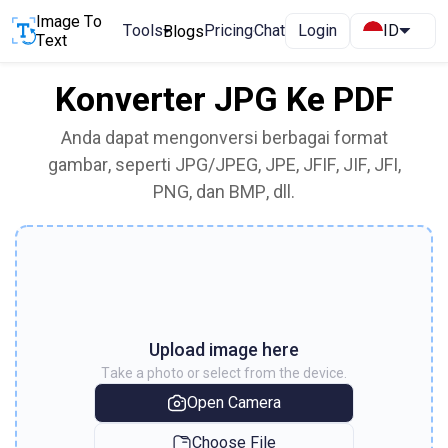
Image To
Tools
Pricing
Chat
Login
ID
Blogs
Text
Konverter JPG Ke PDF
Anda dapat mengonversi berbagai format
gambar, seperti JPG/JPEG, JPE, JFIF, JIF, JFI,
PNG, dan BMP, dll.
Upload image here
Take a photo or select from the device.
Open Camera
Choose File