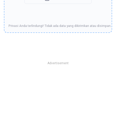
Privasi Anda terlindungi! Tidak ada data yang dikirimkan atau disimpan.
Advertisement