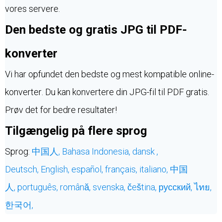
vores servere.
Den bedste og gratis JPG til PDF-
konverter
Vi har opfundet den bedste og mest kompatible online-
konverter. Du kan konvertere din JPG-fil til PDF gratis.
Prøv det for bedre resultater!
Tilgængelig på flere sprog
Sprog:
中国人,
Bahasa Indonesia,
dansk ,
Deutsch,
English,
español,
français,
italiano,
中国
人,
português,
română,
svenska,
čeština,
русский,
ไทย,
한국어,