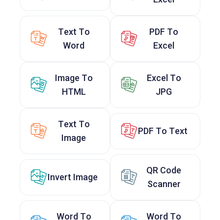
Text To
PDF To
Word
Excel
Image To
Excel To
HTML
JPG
Text To
PDF To Text
Image
QR Code
Invert Image
Scanner
Word To
Word To