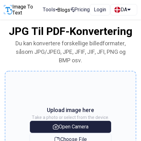
Image To
Tools
Pricing
Login
DA
Blogs
Text
JPG Til PDF-Konvertering
Du kan konvertere forskellige billedformater,
såsom JPG/JPEG, JPE, JFIF, JIF, JFI, PNG og
BMP osv.
Upload image here
Take a photo or select from the device.
Open Camera
Choose File