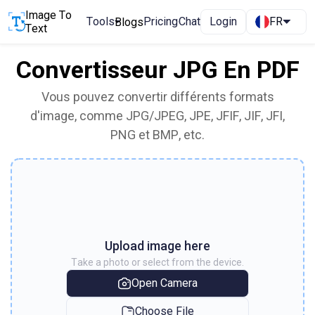
Image To
Tools
Pricing
Chat
Login
FR
Blogs
Text
Convertisseur JPG En PDF
Vous pouvez convertir différents formats
d'image, comme JPG/JPEG, JPE, JFIF, JIF, JFI,
PNG et BMP, etc.
Upload image here
Take a photo or select from the device.
Open Camera
Choose File