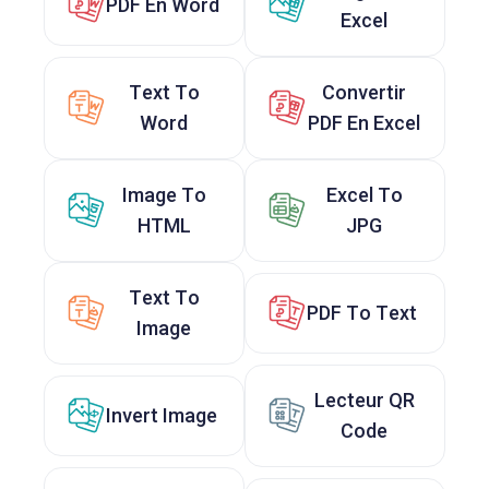
PDF En Word
Excel
Text To
Convertir
Word
PDF En Excel
Image To
Excel To
HTML
JPG
Text To
PDF To Text
Image
Lecteur QR
Invert Image
Code