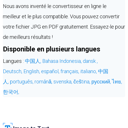
Nous avons inventé le convertisseur en ligne le
meilleur et le plus compatible. Vous pouvez convertir
votre fichier JPG en PDF gratuitement. Essayez-le pour
de meilleurs résultats !
Disponible en plusieurs langues
Langues :
中国人,
Bahasa Indonesia,
dansk ,
Deutsch,
English,
español,
français,
italiano,
中国
人,
português,
română,
svenska,
čeština,
русский,
ไทย,
한국어,