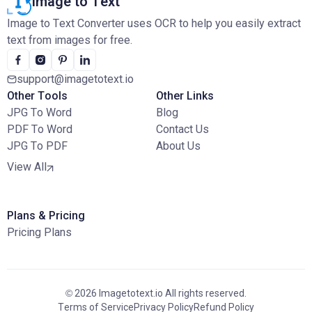
Image to Text
Image to Text Converter uses OCR to help you easily extract
text from images for free.
support@imagetotext.io
Other Tools
Other Links
JPG To Word
Blog
PDF To Word
Contact Us
JPG To PDF
About Us
View All
Plans & Pricing
Pricing Plans
© 2026 Imagetotext.io All rights reserved.
Terms of Service
Privacy Policy
Refund Policy