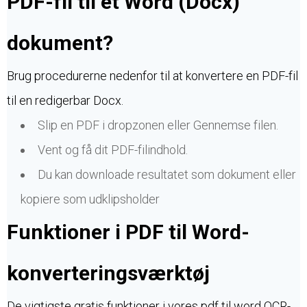
PDF-fil til et Word (Docx)
dokument?
Brug procedurerne nedenfor til at konvertere en PDF-fil
til en redigerbar Docx.
Slip en PDF i dropzonen eller Gennemse filen.
Vent og få dit PDF-filindhold.
Du kan downloade resultatet som dokument eller
kopiere som udklipsholder
Funktioner i PDF til Word-
konverteringsværktøj
De vigtigste gratis funktioner i vores pdf til word OCR-