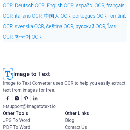
OCR,
Deutsch OCR,
English OCR,
español OCR,
français
OCR,
italiano OCR,
中国人 OCR,
português OCR,
română
OCR,
svenska OCR,
čeština OCR,
русский OCR,
ไทย
OCR,
한국어 OCR,
Image to Text
Image to Text Converter uses OCR to help you easily extract
text from images for free.
support@imagetotext.io
Other Tools
Other Links
JPG To Word
Blog
PDF To Word
Contact Us