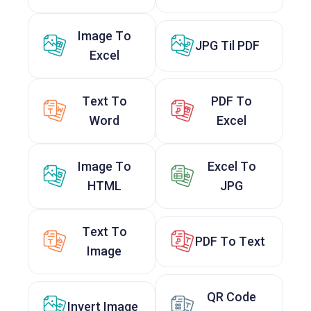
Image To
JPG Til PDF
Excel
Text To
PDF To
Word
Excel
Image To
Excel To
HTML
JPG
Text To
PDF To Text
Image
QR Code
Invert Image