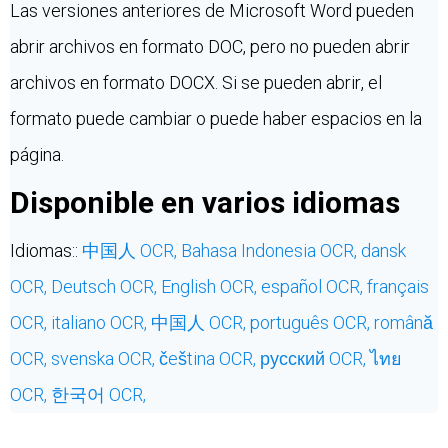
Las versiones anteriores de Microsoft Word pueden
abrir archivos en formato DOC, pero no pueden abrir
archivos en formato DOCX. Si se pueden abrir, el
formato puede cambiar o puede haber espacios en la
página.
Disponible en varios idiomas
Idiomas::
中国人 OCR,
Bahasa Indonesia OCR,
dansk
OCR,
Deutsch OCR,
English OCR,
español OCR,
français
OCR,
italiano OCR,
中国人 OCR,
português OCR,
română
OCR,
svenska OCR,
čeština OCR,
русский OCR,
ไทย
OCR,
한국어 OCR,