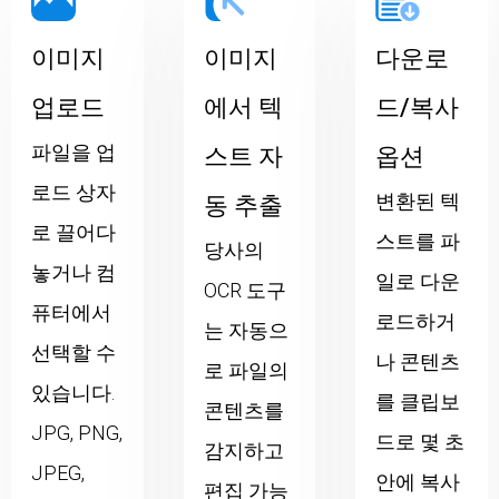
이미지
이미지
다운로
업로드
에서 텍
드/복사
파일을 업
스트 자
옵션
로드 상자
변환된 텍
동 추출
로 끌어다
스트를 파
당사의
놓거나 컴
일로 다운
OCR 도구
퓨터에서
로드하거
는 자동으
선택할 수
나 콘텐츠
로 파일의
있습니다.
를 클립보
콘텐츠를
JPG, PNG,
드로 몇 초
감지하고
JPEG,
안에 복사
편집 가능