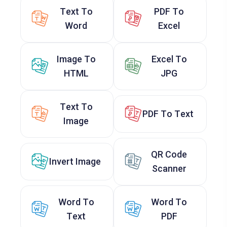
Text To
PDF To
Word
Excel
Image To
Excel To
HTML
JPG
Text To
PDF To Text
Image
QR Code
Invert Image
Scanner
Word To
Word To
Text
PDF