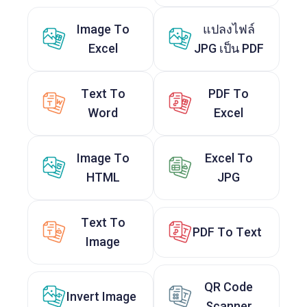
Image To
แปลงไฟล์
Excel
JPG เป็น PDF
Text To
PDF To
Word
Excel
Image To
Excel To
HTML
JPG
Text To
PDF To Text
Image
QR Code
Invert Image
Scanner