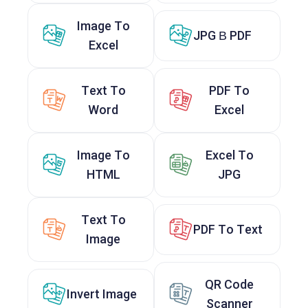
Image To
JPG В PDF
Excel
Text To
PDF To
Word
Excel
Image To
Excel To
HTML
JPG
Text To
PDF To Text
Image
QR Code
Invert Image
Scanner