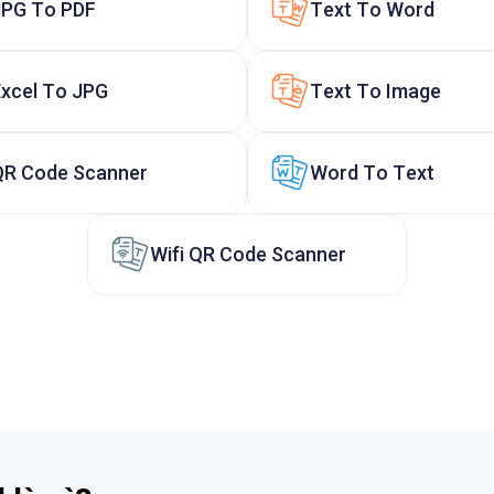
JPG To PDF
Text To Word
Excel To JPG
Text To Image
QR Code Scanner
Word To Text
Wifi QR Code Scanner