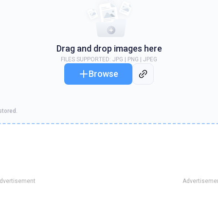
Drag and drop images here
FILES SUPPORTED
: JPG | PNG | JPEG
Browse
stored.
dvertisement
Advertiseme